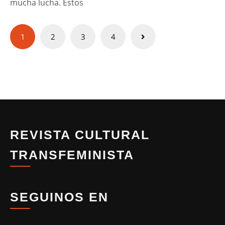
mucha lucha. Estos
Paginación
1
2
3
4
de
entradas
REVISTA CULTURAL
TRANSFEMINISTA
SEGUINOS EN